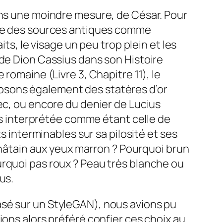
ans une moindre mesure, de César. Pour
 que des sources antiques comme
ts, le visage un peu trop plein et les
 de Dion Cassius dans son Histoire
romaine (Livre 3, Chapitre 11), le
osons également des statères d’or
ec, ou encore du denier de Lucius
ois interprétée comme étant celle de
s interminables sur sa pilosité et ses
 châtain aux yeux marron ? Pourquoi brun
urquoi pas roux ? Peau très blanche ou
us.
asé sur un StyleGAN), nous avions pu
ions alors préféré confier ces choix au