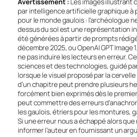
Avertissement :
Les images illustrant 
par intelligence artificielle graphique
pour le monde gaulois : l’archéologue ne
dessus du sol est une représentation int
été générées à partir de prompts rédig
décembre 2025, ou OpenAI GPT Image 1.5
ne pas induire les lecteurs en erreur. C
sciences et des technologies, guidé pa
lorsque le visuel proposé par la cervel
d’un chapitre peut prendre plusieurs he
forcément bien exprimés dès le premier
peut commettre des erreurs d’anachron
les gaulois, étriers pour les montures
Si une erreur nous a échappé alors que n
informer l’auteur en fournissant un arg