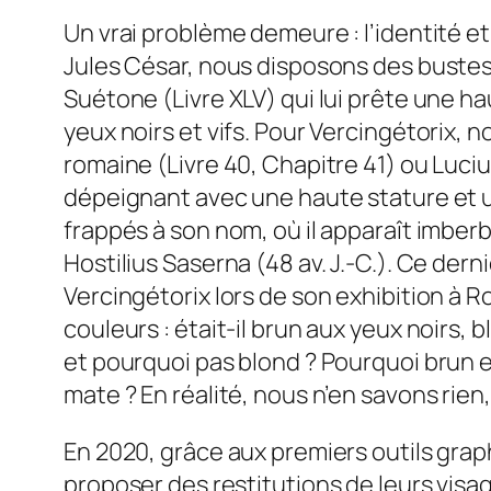
Un vrai problème demeure : l’identité e
Jules César, nous disposons des bustes
Suétone (Livre XLV) qui lui prête une hau
yeux noirs et vifs. Pour Vercingétorix,
romaine (Livre 40, Chapitre 41) ou Luciu
dépeignant avec une haute stature et 
frappés à son nom, où il apparaît imber
Hostilius Saserna (48 av. J.-C.). Ce der
Vercingétorix lors de son exhibition à Ro
couleurs : était-il brun aux yeux noirs,
et pourquoi pas blond ? Pourquoi brun e
mate ? En réalité, nous n’en savons rie
En 2020, grâce aux premiers outils gra
proposer des restitutions de leurs visa