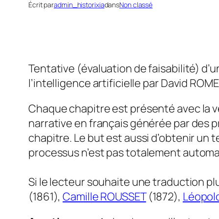
Écrit par
admin_historixia
dans
Non classé
Tentative (évaluation de faisabilité) 
l’intelligence artificielle par David R
Chaque chapitre est présenté avec la ve
narrative en français générée par des p
chapitre. Le but est aussi d’obtenir un t
processus n’est pas totalement automa
Si le lecteur souhaite une traduction plu
(1861),
Camille ROUSSET
(1872),
Léopol