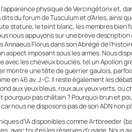
t l’apparence physique de Vercingétorix et, d
 dits du forum de Tusculum et d’Arles, ainsi
te stature, le teint blanc, les membres bien fai
 nous nous appuyons sur une brève description
s Annaeus Florus dans son Abrégé de l’histoire 
un aspect imposant sous les armes. Nous disp
be avec les cheveux bouclés, tel un Apollon gr
nier montre une tête de guerrier gaulois, parf
me en 46 av. J.-C. Il reste également les débat
 blond aux yeux bleus, roux aux yeux verts, ou
t pourquoi pas châtain ? Pourquoi brun et po
n, car nous ne disposons pas de son ADN non pl
phiques d’IA disponibles comme Artbreeder (b
ges, avec toutes les réserves d’usage. Nous av