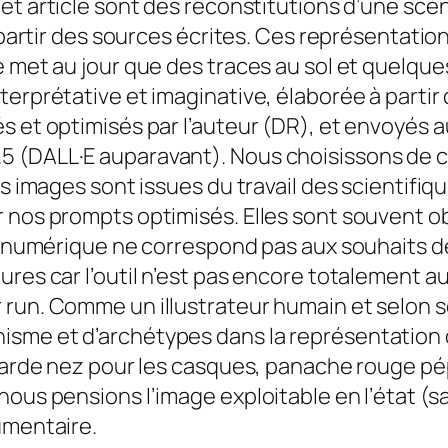
cet article sont des reconstitutions d’une sc
 à partir des sources écrites. Ces représenta
 met au jour que des traces au sol et quelques
erprétative et imaginative, élaborée à partir 
és et optimisés par l’auteur (DR), et envoyés
 (DALL·E auparavant). Nous choisissons de co
es images sont issues du travail des scientifi
r nos prompts optimisés. Elles sont souvent o
le numérique ne correspond pas aux souhaits de
ures car l’outil n’est pas encore totalement 
 run. Comme un illustrateur humain et selon 
isme et d’archétypes dans la représentation
, garde nez pour les casques, panache rouge p
ous pensions l’image exploitable en l’état (sa
umentaire.