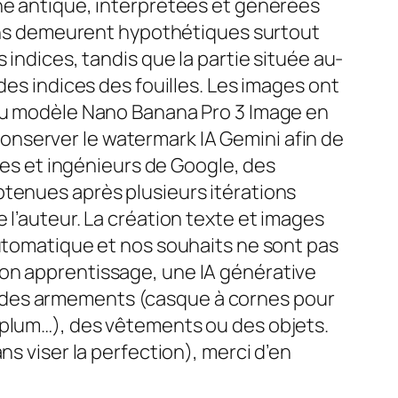
ène antique, interprétées et générées
tions demeurent hypothétiques surtout
 indices, tandis que la partie située au-
des indices des fouilles. Les images ont
 au modèle Nano Banana Pro 3 Image en
nserver le watermark IA Gemini afin de
ques et ingénieurs de Google, des
btenues après plusieurs itérations
 l’auteur. La création texte et images
automatique et nos souhaits ne sont pas
son apprentissage, une IA générative
 des armements (casque à cornes pour
éplum…), des vêtements ou des objets.
ns viser la perfection), merci d’en