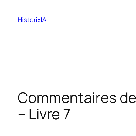
Aller
au
HistorixIA
contenu
Commentaires de 
– Livre 7