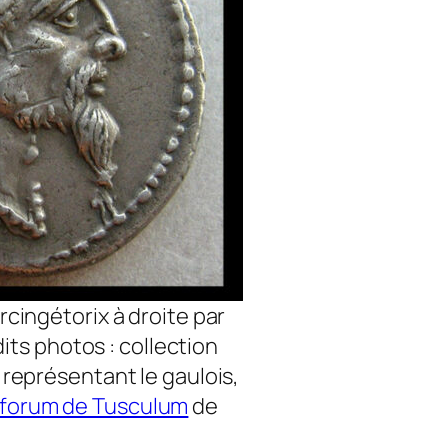
rcingétorix à droite par
ts photos : collection
 représentant le gaulois,
 forum de Tusculum
de